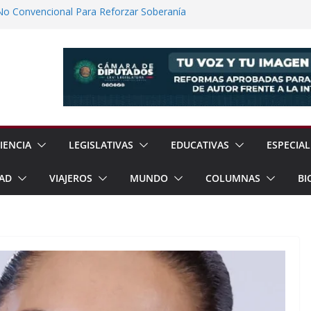
No Convencional Para Reforzar Soberanía
 el Teatro Lleva Arte Escénico a 13
étaro
Prestaciones de Trabajadores del
a Jóvenes a Participar en la Vida Política
lones de Cigarrillos Apócrifos en
IENCIA
LEGISLATIVAS
EDUCATIVAS
ESPECIAL
AD
VIAJEROS
MUNDO
COLUMNAS
BI