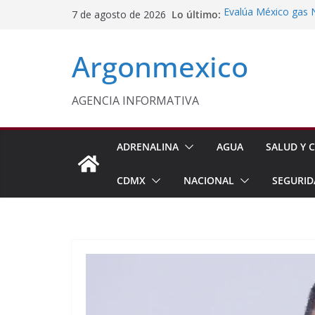
Saltar
Lo último:
Evalúa México gas 
7 de agosto de 2026
al
Energética
Cruzada Central por
contenido
Argonmexico
Municipios de Quer
Texcoco Fortalece 
SUTEYM
Homero Davis Llama 
AGENCIA INFORMATIVA
de México
Aseguran Casi 10 Mil
Michoacán
ADRENALINA
AGUA
SALUD Y C
CDMX
NACIONAL
SEGURID