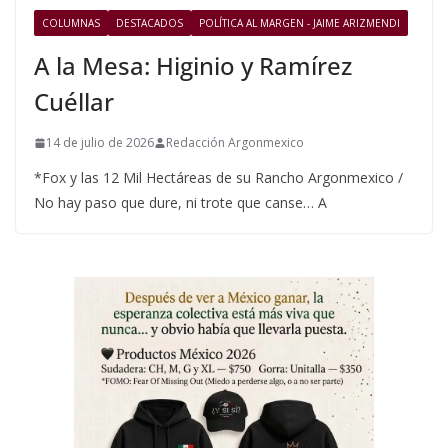
COLUMNAS
DESTACADOS
POLÍTICA AL MARGEN - JAIME ARIZMENDI
A la Mesa: Higinio y Ramírez
Cuéllar
14 de julio de 2026
Redacción Argonmexico
*Fox y las 12 Mil Hectáreas de su Rancho Argonmexico /
No hay paso que dure, ni trote que canse… A