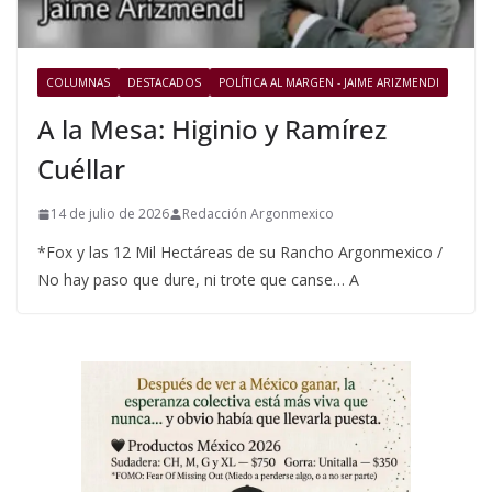
COLUMNAS
DESTACADOS
POLÍTICA AL MARGEN - JAIME ARIZMENDI
A la Mesa: Higinio y Ramírez
Cuéllar
14 de julio de 2026
Redacción Argonmexico
*Fox y las 12 Mil Hectáreas de su Rancho Argonmexico /
No hay paso que dure, ni trote que canse… A