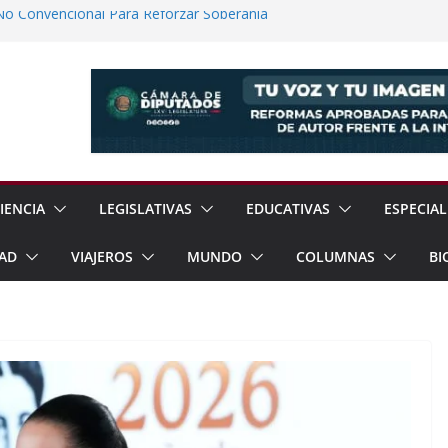
No Convencional Para Reforzar Soberanía
 el Teatro Lleva Arte Escénico a 13
étaro
Prestaciones de Trabajadores del
a Jóvenes a Participar en la Vida Política
lones de Cigarrillos Apócrifos en
IENCIA
LEGISLATIVAS
EDUCATIVAS
ESPECIAL
AD
VIAJEROS
MUNDO
COLUMNAS
BI