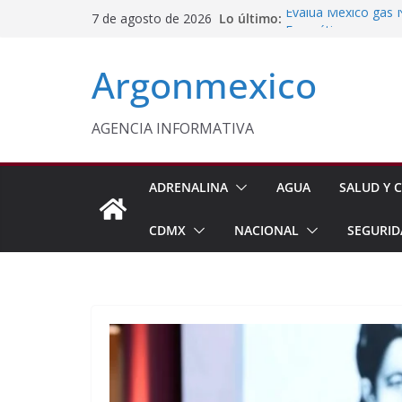
Saltar
Lo último:
Evalúa México gas 
7 de agosto de 2026
al
Energética
Cruzada Central por
contenido
Argonmexico
Municipios de Quer
Texcoco Fortalece 
SUTEYM
Homero Davis Llama 
AGENCIA INFORMATIVA
de México
Aseguran Casi 10 Mil
Michoacán
ADRENALINA
AGUA
SALUD Y C
CDMX
NACIONAL
SEGURID