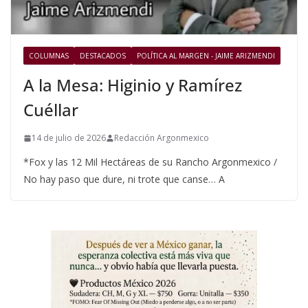
COLUMNAS
DESTACADOS
POLÍTICA AL MARGEN - JAIME ARIZMENDI
A la Mesa: Higinio y Ramírez
Cuéllar
14 de julio de 2026
Redacción Argonmexico
*Fox y las 12 Mil Hectáreas de su Rancho Argonmexico /
No hay paso que dure, ni trote que canse… A