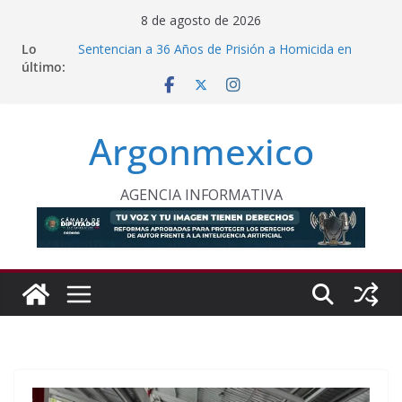
Saltar
8 de agosto de 2026
al
Lo
Sentencian a 36 Años de Prisión a Homicida en
contenido
último:
Tecámac
Sheinbaum y Delfina Gómez Refuerzan Oferta
Educativa en Texcoco
Nazario Gutiérrez, Sheinbaum y Delfina Gómez
Argonmexico
Inauguran Nuevo CBTA en Texcoco
Proponen Frenar Publicidad con IA Dirigida a
Menores
Comision Permanente Pide Frenar Discurso de
AGENCIA INFORMATIVA
Odio Contra Grupos Vulnerables