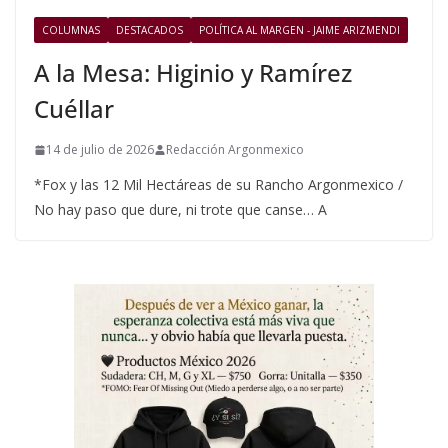
COLUMNAS
DESTACADOS
POLÍTICA AL MARGEN - JAIME ARIZMENDI
A la Mesa: Higinio y Ramírez
Cuéllar
14 de julio de 2026
Redacción Argonmexico
*Fox y las 12 Mil Hectáreas de su Rancho Argonmexico /
No hay paso que dure, ni trote que canse… A