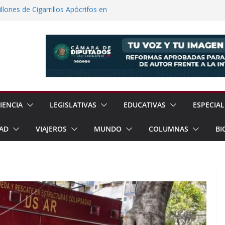
lones de Cigarrillos Apócrifos en
a Familias Afectadas por Explosión en
 el Teatro Lleva Arte Escénico a 13
étaro
Prestaciones de Trabajadores del
a Jóvenes a Participar en la Vida Política
IENCIA
LEGISLATIVAS
EDUCATIVAS
ESPECIAL
AD
VIAJEROS
MUNDO
COLUMNAS
BI