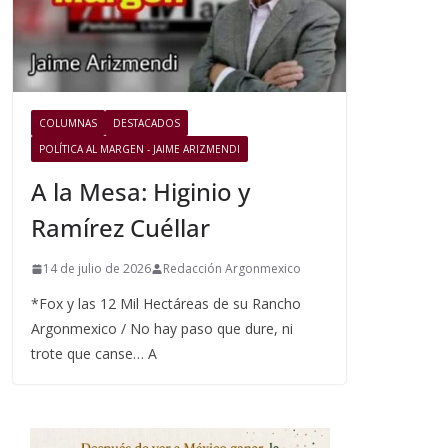
COLUMNAS
DESTACADOS
POLÍTICA AL MARGEN - JAIME ARIZMENDI
A la Mesa: Higinio y
Ramírez Cuéllar
14 de julio de 2026
Redacción Argonmexico
*Fox y las 12 Mil Hectáreas de su Rancho
Argonmexico / No hay paso que dure, ni
trote que canse… A