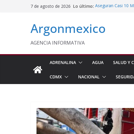
Saltar
Lo último:
Aseguran Casi 10 Mil
7 de agosto de 2026
al
Michoacán
SEDIF Brinda Apoyo 
contenido
Argonmexico
Cuernavaca
Cruzada Central por
Municipios de Quer
Texcoco Fortalece 
AGENCIA INFORMATIVA
SUTEYM
Homero Davis Llama 
de México
ADRENALINA
AGUA
SALUD Y C
CDMX
NACIONAL
SEGURID