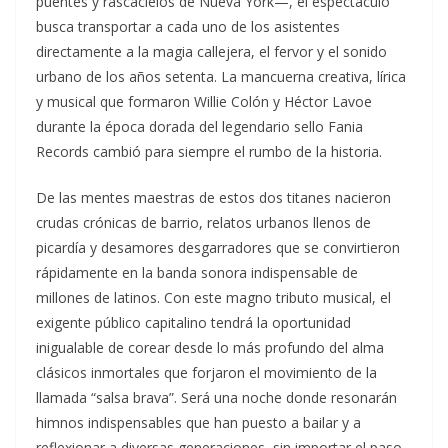
puentes y rascacielos de Nueva York—, el espectáculo
busca transportar a cada uno de los asistentes
directamente a la magia callejera, el fervor y el sonido
urbano de los años setenta. La mancuerna creativa, lírica
y musical que formaron Willie Colón y Héctor Lavoe
durante la época dorada del legendario sello Fania
Records cambió para siempre el rumbo de la historia.
De las mentes maestras de estos dos titanes nacieron
crudas crónicas de barrio, relatos urbanos llenos de
picardía y desamores desgarradores que se convirtieron
rápidamente en la banda sonora indispensable de
millones de latinos. Con este magno tributo musical, el
exigente público capitalino tendrá la oportunidad
inigualable de corear desde lo más profundo del alma
clásicos inmortales que forjaron el movimiento de la
llamada “salsa brava”. Será una noche donde resonarán
himnos indispensables que han puesto a bailar y a
reflexionar a diversas generaciones, sin importar el paso