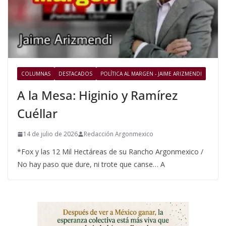
COLUMNAS
DESTACADOS
POLÍTICA AL MARGEN - JAIME ARIZMENDI
A la Mesa: Higinio y Ramírez
Cuéllar
14 de julio de 2026
Redacción Argonmexico
*Fox y las 12 Mil Hectáreas de su Rancho Argonmexico /
No hay paso que dure, ni trote que canse… A