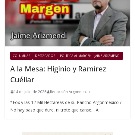
COLUMNAS
DESTACADOS
POLÍTICA AL MARGEN - JAIME ARIZMENDI
A la Mesa: Higinio y Ramírez
Cuéllar
14 de julio de 2026
Redacción Argonmexico
*Fox y las 12 Mil Hectáreas de su Rancho Argonmexico /
No hay paso que dure, ni trote que canse… A