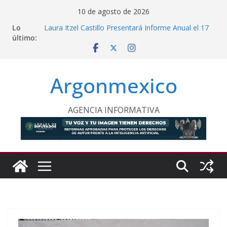
Saltar
10 de agosto de 2026
al
Lo
Laura Itzel Castillo Presentará Informe Anual el 17
contenido
último:
de Agosto
Inaugura Clara Brugada Utopía “Elena Poniatowska
Amor” en Coyoacán
Desde Puebla, Sheinbaum Impulsa Reforestación
Argonmexico
Permanente en México
Refuerzan Abasto de Agua en Acapulco Ante
Lluvias Intensas
INE Defiende Contrato con Territorium Life y Niega
AGENCIA INFORMATIVA
Incumplimientos