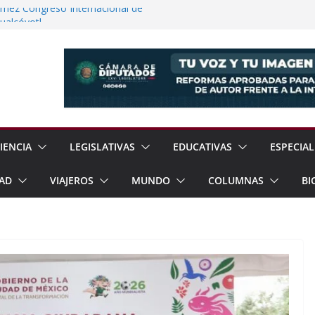
ómez Congreso Internacional de
ualcóyotl
guridad Física en Presas Estratégicas de
rrar Filas con Sheinbaum Ante Presiones
a Fracking Para Fortalecer Soberanía
 Soberanía Energética Para Reducir
as
IENCIA
LEGISLATIVAS
EDUCATIVAS
ESPECIAL
AD
VIAJEROS
MUNDO
COLUMNAS
BI