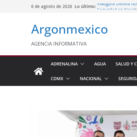
Saltar
Lo último:
Inaugura Delfina G
6 de agosto de 2026
al
Seguridad en Nezah
Conagua Refuerza Se
contenido
Argonmexico
Hidalgo
Monreal Llama a Ce
Exteriores
Kenia López Respald
AGENCIA INFORMATIVA
Energética
Laura Itzel Impulsa
Importaciones de g
ADRENALINA
AGUA
SALUD Y C
CDMX
NACIONAL
SEGURID