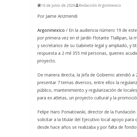
16 de junio de 2026
Redacción Argonmexico
Por Jaime Arizmendi
Argonmexico
/ En la audiencia número 19 de est
por primera vez en el Jardín Flotante Tlallipan, la
y secretarios de su Gabinete legal y ampliado, y t
respuesta a 2 mil 355 mil personas, quienes acudie
proyecto.
De manera directa, la Jefa de Gobierno atendió a 2
presentar 7 temas diversos, entre ellos la regular
público, mantenimiento y regularización de locale
para ex atletas, un proyecto cultural y la promoci
Felipe Haro Poniatowski, director de la Fundación
solicitar a la titular del Ejecutivo local apoyo pa
desde hace años se realizaba y por falta de fondo