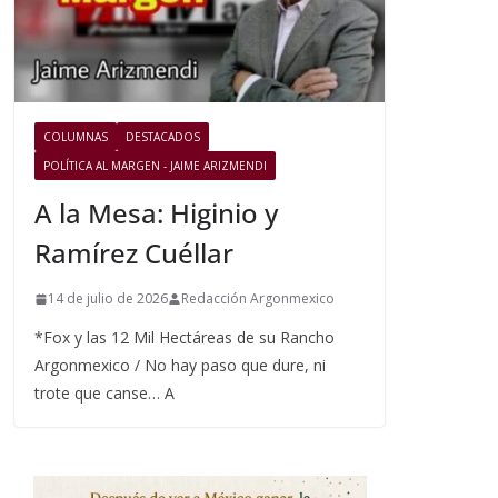
COLUMNAS
DESTACADOS
POLÍTICA AL MARGEN - JAIME ARIZMENDI
A la Mesa: Higinio y
Ramírez Cuéllar
14 de julio de 2026
Redacción Argonmexico
*Fox y las 12 Mil Hectáreas de su Rancho
Argonmexico / No hay paso que dure, ni
trote que canse… A