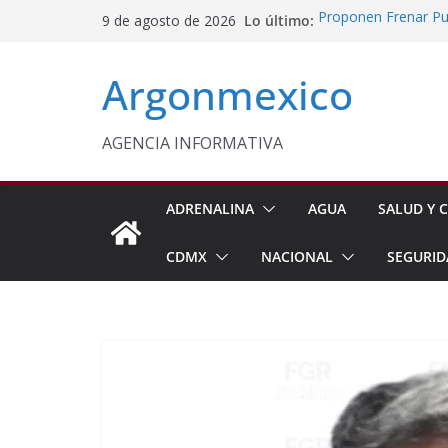
Saltar
Lo último:
Proponen Frenar Pub
9 de agosto de 2026
al
Delfina Gómez Con
Domingo
contenido
Argonmexico
Café Mexiquense Co
Exportación
Sheinbaum y Delfin
Texcoco
AGENCIA INFORMATIVA
Nazario Gutiérrez,
Nuevo CBTA en Te
ADRENALINA
AGUA
SALUD Y C
CDMX
NACIONAL
SEGURID