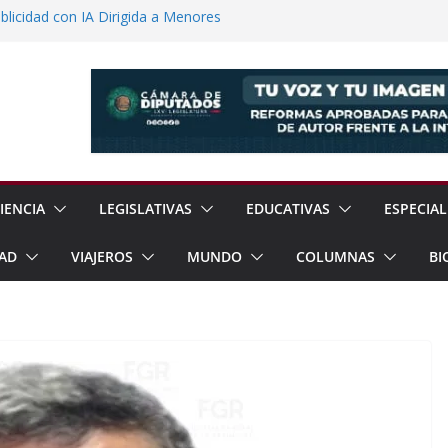
licidad con IA Dirigida a Menores
voca a Reforestar Temoaya Este
nquista Mercado Chino con Acuerdo de
a Gómez Refuerzan Oferta Educativa en
 Sheinbaum y Delfina Gómez Inauguran
xcoco
IENCIA
LEGISLATIVAS
EDUCATIVAS
ESPECIAL
AD
VIAJEROS
MUNDO
COLUMNAS
BI