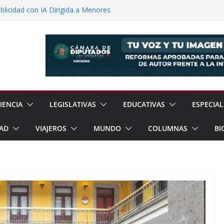
licidad con IA Dirigida a Menores
voca a Reforestar Temoaya Este
nquista Mercado Chino con Acuerdo de
a Gómez Refuerzan Oferta Educativa en
 Sheinbaum y Delfina Gómez Inauguran
xcoco
IENCIA
LEGISLATIVAS
EDUCATIVAS
ESPECIAL
AD
VIAJEROS
MUNDO
COLUMNAS
BI