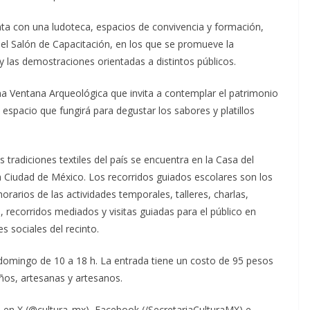
nta con una ludoteca, espacios de convivencia y formación,
y el Salón de Capacitación, en los que se promueve la
y las demostraciones orientadas a distintos públicos.
na Ventana Arqueológica que invita a contemplar el patrimonio
espacio que fungirá para degustar los sabores y platillos
as tradiciones textiles del país se encuentra en la Casa del
a Ciudad de México. Los recorridos guiados escolares son los
horarios de las actividades temporales, talleres, charlas,
recorridos mediados y visitas guiadas para el público en
s sociales del recinto.
 domingo de 10 a 18 h. La entrada tiene un costo de 95 pesos
iños, artesanas y artesanos.
ra en X (@cultura_mx), Facebook (/SecretariaCulturaMX) e