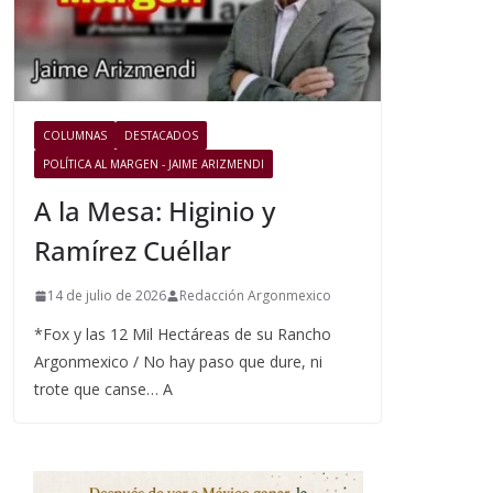
COLUMNAS
DESTACADOS
POLÍTICA AL MARGEN - JAIME ARIZMENDI
A la Mesa: Higinio y
Ramírez Cuéllar
14 de julio de 2026
Redacción Argonmexico
*Fox y las 12 Mil Hectáreas de su Rancho
Argonmexico / No hay paso que dure, ni
trote que canse… A