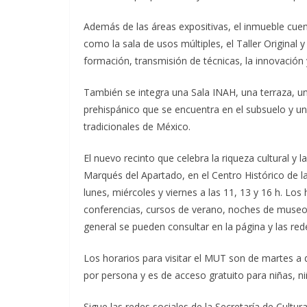
Además de las áreas expositivas, el inmueble cue
como la sala de usos múltiples, el Taller Original 
formación, transmisión de técnicas, la innovación 
También se integra una Sala INAH, una terraza, u
prehispánico que se encuentra en el subsuelo y un 
tradicionales de México.
El nuevo recinto que celebra la riqueza cultural y l
Marqués del Apartado, en el Centro Histórico de l
lunes, miércoles y viernes a las 11, 13 y 16 h. Los 
conferencias, cursos de verano, noches de museo, 
general se pueden consultar en la página y las rede
Los horarios para visitar el MUT son de martes a
por persona y es de acceso gratuito para niñas, n
Sigue las redes sociales de la Secretaría de Cultu