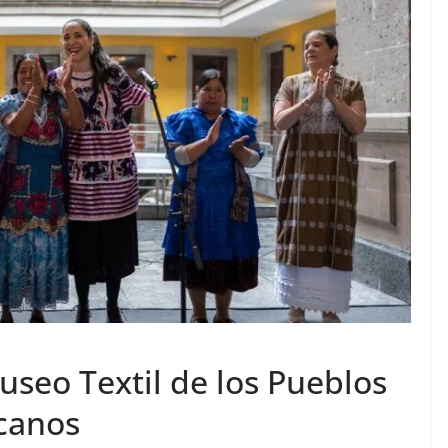
useo Textil de los Pueblos
canos