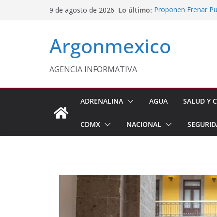
Saltar
Lo último:
Proponen Frenar Pub
9 de agosto de 2026
al
Delfina Gómez Con
Domingo
contenido
Argonmexico
Café Mexiquense Co
Exportación
Sheinbaum y Delfin
Texcoco
AGENCIA INFORMATIVA
Nazario Gutiérrez,
Nuevo CBTA en Te
ADRENALINA
AGUA
SALUD Y C
CDMX
NACIONAL
SEGURID