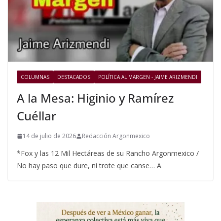
COLUMNAS
DESTACADOS
POLÍTICA AL MARGEN - JAIME ARIZMENDI
A la Mesa: Higinio y Ramírez
Cuéllar
14 de julio de 2026
Redacción Argonmexico
*Fox y las 12 Mil Hectáreas de su Rancho Argonmexico /
No hay paso que dure, ni trote que canse… A