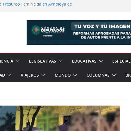
a Presunto Feminicida en Almoloya de
 Científicas con Torneo de Robótica en
Jornada Nacional de Reforestación con
ones de Árboles
e Exhorta a Reforzar Prevención por
ia Esperan 90 mil Visitantes en Baja
IENCIA
LEGISLATIVAS
EDUCATIVAS
ESPECIAL
AD
VIAJEROS
MUNDO
COLUMNAS
BI