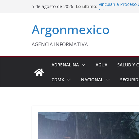
Saltar
Lo último:
Vinculan a Proceso 
5 de agosto de 2026
al
Juárez
Impulsan Vocaciones
contenido
Argonmexico
Morelos
Sheinbaum Anuncia 
Siembra de 6.6 Mill
Comisión Permanent
AGENCIA INFORMATIVA
Lluvias y Ciclones
Fiestas de la Vendim
California
ADRENALINA
AGUA
SALUD Y C
CDMX
NACIONAL
SEGURID