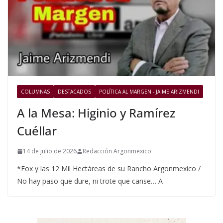
COLUMNAS
DESTACADOS
POLÍTICA AL MARGEN - JAIME ARIZMENDI
A la Mesa: Higinio y Ramírez
Cuéllar
14 de julio de 2026
Redacción Argonmexico
*Fox y las 12 Mil Hectáreas de su Rancho Argonmexico /
No hay paso que dure, ni trote que canse… A