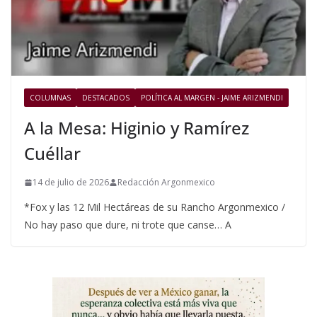
COLUMNAS
DESTACADOS
POLÍTICA AL MARGEN - JAIME ARIZMENDI
A la Mesa: Higinio y Ramírez
Cuéllar
14 de julio de 2026
Redacción Argonmexico
*Fox y las 12 Mil Hectáreas de su Rancho Argonmexico /
No hay paso que dure, ni trote que canse… A