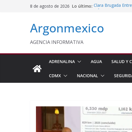
Saltar
Lo último:
Clara Brugada Entr
8 de agosto de 2026
al
y Útiles Escolares
PT Solicita a ASF A
contenido
Argonmexico
Procesan a Ángel Er
Chimalhuacán
Sheinbaum Entrega 
Beneficiarias de Na
AGENCIA INFORMATIVA
Celebra Laura Itzel
y Perú
ADRENALINA
AGUA
SALUD Y C
CDMX
NACIONAL
SEGURID