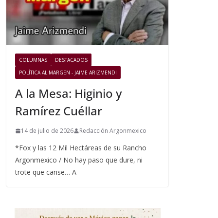
COLUMNAS
DESTACADOS
POLÍTICA AL MARGEN - JAIME ARIZMENDI
A la Mesa: Higinio y
Ramírez Cuéllar
14 de julio de 2026
Redacción Argonmexico
*Fox y las 12 Mil Hectáreas de su Rancho
Argonmexico / No hay paso que dure, ni
trote que canse… A