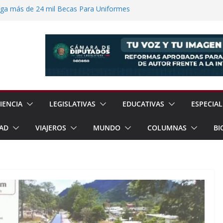
ega más de 24 mil Becas Para Uniformes
uditar Recursos Municipales en Oaxaca
nesto “N” por Robo de Vehículo en
Pensión Mujeres Bienestar a
ucalpan
 Reanudación de Relaciones Entre México
IENCIA
LEGISLATIVAS
EDUCATIVAS
ESPECIAL
AD
VIAJEROS
MUNDO
COLUMNAS
BI