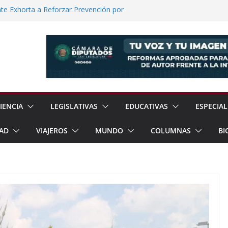
e Exhorta a Reforzar Prevención por
 Científicas con Torneo de Robótica en
lece Aspiración con Multitudinario Evento
elos Estrategias de Seguridad de la
Jornada Nacional de Reforestación con
ones de Árboles
IENCIA
LEGISLATIVAS
EDUCATIVAS
ESPECIAL
AD
VIAJEROS
MUNDO
COLUMNAS
BI