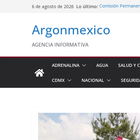
Saltar
Lo último:
Comisión Permanent
6 de agosto de 2026
al
Lluvias y Ciclones
Impulsan Vocaciones
contenido
Argonmexico
Morelos
Javier Saldaña Forta
Reconoce ANTAD Mor
SSPC
AGENCIA INFORMATIVA
Sheinbaum Anuncia 
Siembra de 6.6 Mill
ADRENALINA
AGUA
SALUD Y C
CDMX
NACIONAL
SEGURID