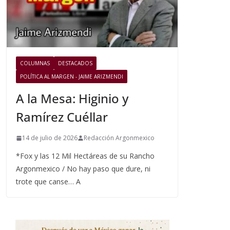
COLUMNAS
DESTACADOS
POLÍTICA AL MARGEN - JAIME ARIZMENDI
A la Mesa: Higinio y
Ramírez Cuéllar
14 de julio de 2026
Redacción Argonmexico
*Fox y las 12 Mil Hectáreas de su Rancho
Argonmexico / No hay paso que dure, ni
trote que canse… A