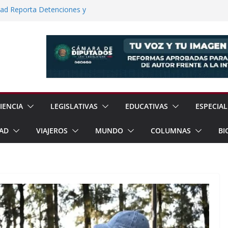
dad Reporta Detenciones y
15 Estados
de la XIX Copa Panamericana de Voleibol
einbaum Impulsan Obras y Apoyos Para
e Texcoco dos Nuevos Reglamentos Para
ión Ciudadana
12% en Julio, Reporta Sheinbaum
IENCIA
LEGISLATIVAS
EDUCATIVAS
ESPECIAL
AD
VIAJEROS
MUNDO
COLUMNAS
BI