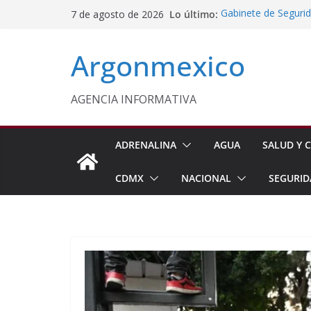
Saltar
Lo último:
Gabinete de Seguri
7 de agosto de 2026
al
Aseguramientos en 
Morelos Será Sede 
contenido
Argonmexico
Delfina Gómez y Sh
Mexiquenses
Aprueba Cabildo d
Fortalecer la Atenc
AGENCIA INFORMATIVA
Inflación Baja a 3.
ADRENALINA
AGUA
SALUD Y C
CDMX
NACIONAL
SEGURID