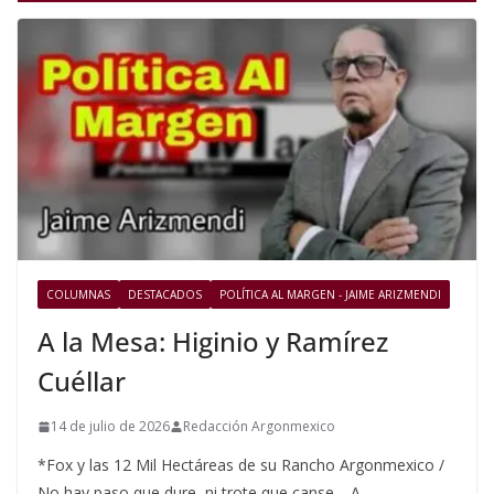
COLUMNAS
DESTACADOS
POLÍTICA AL MARGEN - JAIME ARIZMENDI
A la Mesa: Higinio y Ramírez
Cuéllar
14 de julio de 2026
Redacción Argonmexico
*Fox y las 12 Mil Hectáreas de su Rancho Argonmexico /
No hay paso que dure, ni trote que canse… A