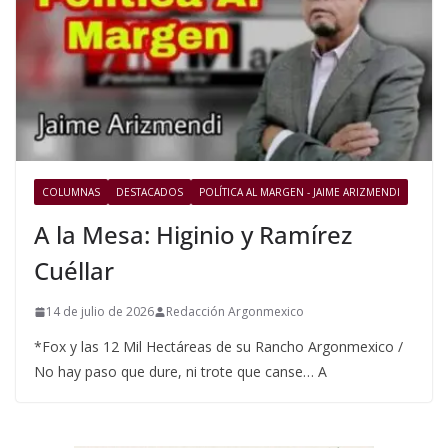
COLUMNAS
DESTACADOS
POLÍTICA AL MARGEN - JAIME ARIZMENDI
A la Mesa: Higinio y Ramírez
Cuéllar
14 de julio de 2026
Redacción Argonmexico
*Fox y las 12 Mil Hectáreas de su Rancho Argonmexico /
No hay paso que dure, ni trote que canse… A