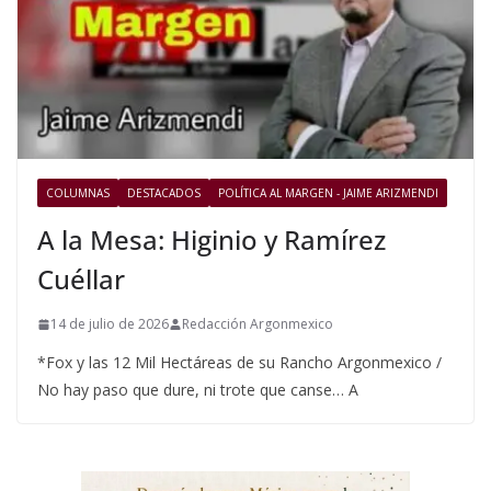
COLUMNAS
DESTACADOS
POLÍTICA AL MARGEN - JAIME ARIZMENDI
A la Mesa: Higinio y Ramírez
Cuéllar
14 de julio de 2026
Redacción Argonmexico
*Fox y las 12 Mil Hectáreas de su Rancho Argonmexico /
No hay paso que dure, ni trote que canse… A