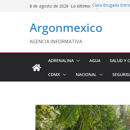
Saltar
Lo último:
Clara Brugada Entr
8 de agosto de 2026
al
y Útiles Escolares
PT Solicita a ASF A
contenido
Argonmexico
Procesan a Ángel Er
Chimalhuacán
Sheinbaum Entrega 
Beneficiarias de Na
AGENCIA INFORMATIVA
Celebra Laura Itzel
y Perú
ADRENALINA
AGUA
SALUD Y C
CDMX
NACIONAL
SEGURID