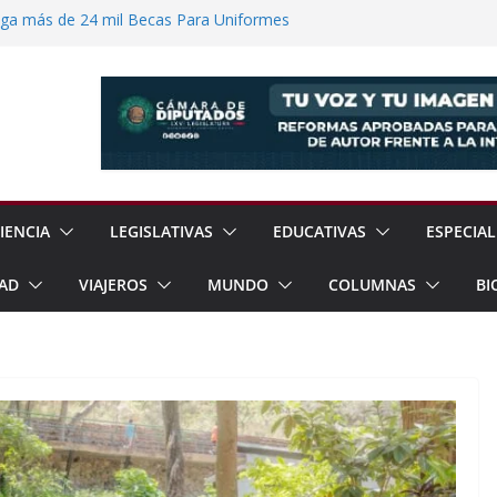
ega más de 24 mil Becas Para Uniformes
uditar Recursos Municipales en Oaxaca
nesto “N” por Robo de Vehículo en
Pensión Mujeres Bienestar a
ucalpan
 Reanudación de Relaciones Entre México
IENCIA
LEGISLATIVAS
EDUCATIVAS
ESPECIAL
AD
VIAJEROS
MUNDO
COLUMNAS
BI