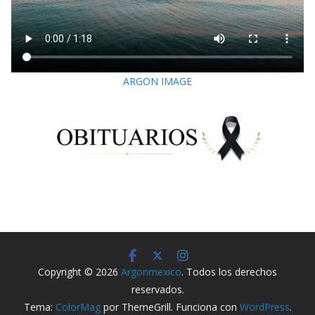
ARGON IMAGE
Copyright © 2026
Argonmexico
. Todos los derechos
reservados.
Tema:
ColorMag
por ThemeGrill. Funciona con
WordPress
.