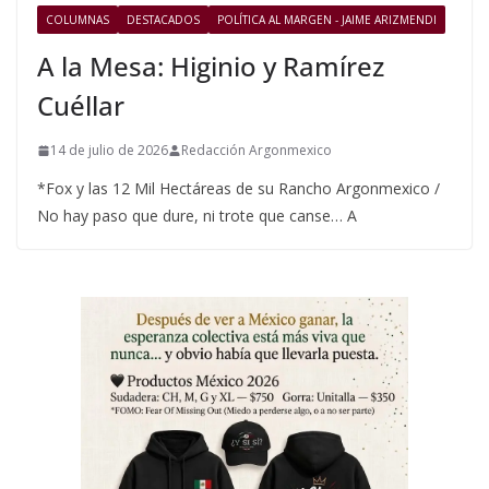
COLUMNAS
DESTACADOS
POLÍTICA AL MARGEN - JAIME ARIZMENDI
A la Mesa: Higinio y Ramírez
Cuéllar
14 de julio de 2026
Redacción Argonmexico
*Fox y las 12 Mil Hectáreas de su Rancho Argonmexico /
No hay paso que dure, ni trote que canse… A