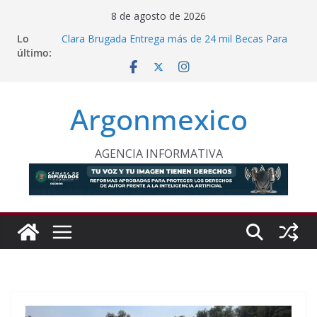
Saltar
8 de agosto de 2026
al
Lo
Clara Brugada Entrega más de 24 mil Becas Para
contenido
último:
Uniformes y Útiles Escolares
PT Solicita a ASF Auditar Recursos Municipales en
Oaxaca
Procesan a Ángel Ernesto “N” por Robo de Vehículo
Argonmexico
en Chimalhuacán
Sheinbaum Entrega Pensión Mujeres Bienestar a
Beneficiarias de Naucalpan
Celebra Laura Itzel Reanudación de Relaciones
AGENCIA INFORMATIVA
Entre México y Perú