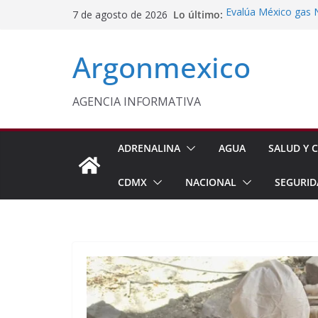
Saltar
Lo último:
Evalúa México gas 
7 de agosto de 2026
al
Energética
Cruzada Central por
contenido
Argonmexico
Municipios de Quer
Texcoco Fortalece 
SUTEYM
Homero Davis Llama 
AGENCIA INFORMATIVA
de México
Aseguran Casi 10 Mil
Michoacán
ADRENALINA
AGUA
SALUD Y C
CDMX
NACIONAL
SEGURID