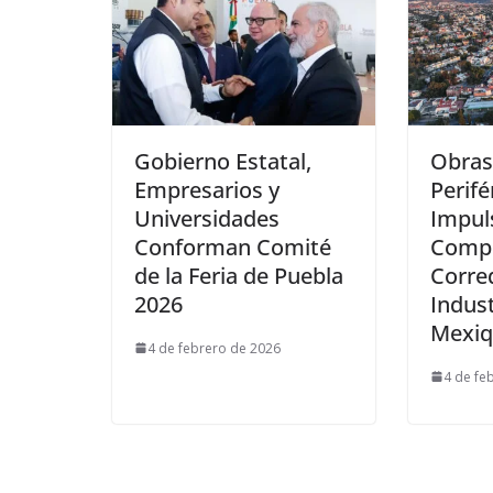
Gobierno Estatal,
Obras
Empresarios y
Perifé
Universidades
Impul
Conforman Comité
Compe
de la Feria de Puebla
Corred
2026
Indust
Mexiq
4 de febrero de 2026
4 de fe