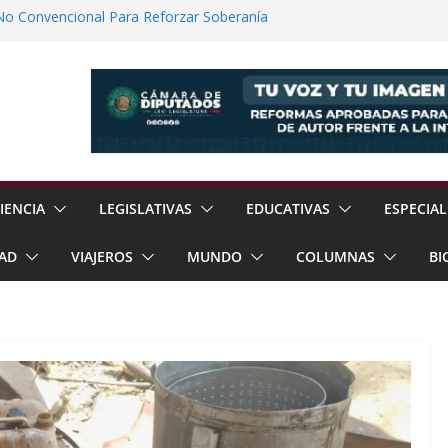
No Convencional Para Reforzar Soberanía
 el Teatro Lleva Arte Escénico a 13
étaro
Prestaciones de Trabajadores del
a Jóvenes a Participar en la Vida Política
lones de Cigarrillos Apócrifos en
IENCIA
LEGISLATIVAS
EDUCATIVAS
ESPECIAL
AD
VIAJEROS
MUNDO
COLUMNAS
BI