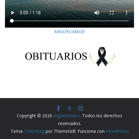
ARGON IMAGE
Copyright © 2026
Argonmexico
. Todos los derechos
reservados.
Tema:
ColorMag
por ThemeGrill. Funciona con
WordPress
.