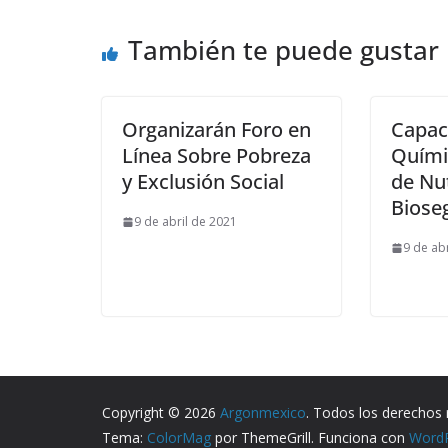
También te puede gustar
Organizarán Foro en
Capac
Línea Sobre Pobreza
Quími
y Exclusión Social
de Nu
Biose
9 de abril de 2021
9 de ab
Copyright © 2026
Argonmexico
. Todos los derechos 
Tema:
ColorMag
por ThemeGrill. Funciona con
Word