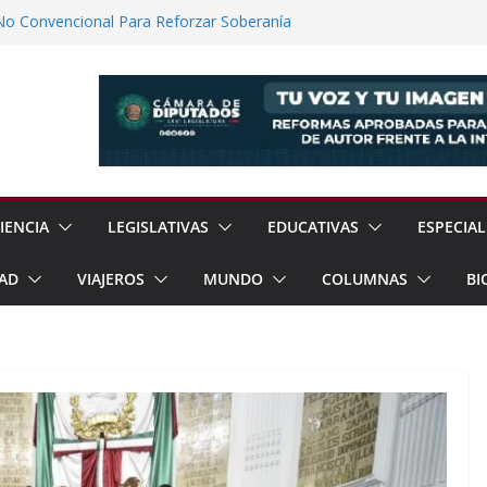
No Convencional Para Reforzar Soberanía
 el Teatro Lleva Arte Escénico a 13
étaro
Prestaciones de Trabajadores del
a Jóvenes a Participar en la Vida Política
lones de Cigarrillos Apócrifos en
IENCIA
LEGISLATIVAS
EDUCATIVAS
ESPECIAL
AD
VIAJEROS
MUNDO
COLUMNAS
BI