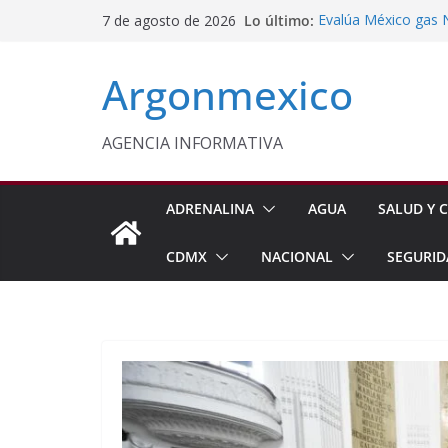
Saltar
Lo último:
Evalúa México gas 
7 de agosto de 2026
al
Energética
Cruzada Central por
contenido
Argonmexico
Municipios de Quer
Texcoco Fortalece 
SUTEYM
Homero Davis Llama 
AGENCIA INFORMATIVA
de México
Aseguran Casi 10 Mil
Michoacán
ADRENALINA
AGUA
SALUD Y C
CDMX
NACIONAL
SEGURID