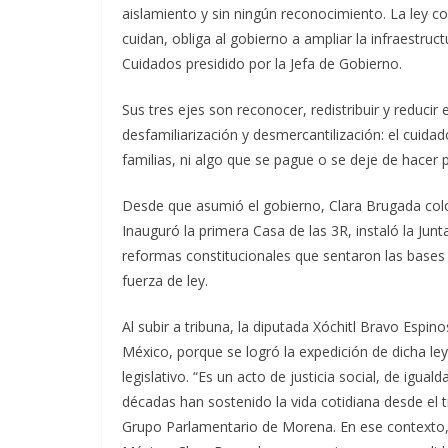
aislamiento y sin ningún reconocimiento. La ley c
cuidan, obliga al gobierno a ampliar la infraestruct
Cuidados presidido por la Jefa de Gobierno.
Sus tres ejes son reconocer, redistribuir y reducir
desfamiliarización y desmercantilización: el cuidad
familias, ni algo que se pague o se deje de hacer p
Desde que asumió el gobierno, Clara Brugada colo
Inauguró la primera Casa de las 3R, instaló la Ju
reformas constitucionales que sentaron las bases
fuerza de ley.
Al subir a tribuna, la diputada Xóchitl Bravo Espin
México, porque se logró la expedición de dicha ley
legislativo. “Es un acto de justicia social, de ig
décadas han sostenido la vida cotidiana desde el t
Grupo Parlamentario de Morena. En ese contexto, 