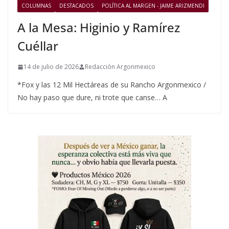
COLUMNAS
DESTACADOS
POLÍTICA AL MARGEN - JAIME ARIZMENDI
A la Mesa: Higinio y Ramírez
Cuéllar
14 de julio de 2026
Redacción Argonmexico
*Fox y las 12 Mil Hectáreas de su Rancho Argonmexico /
No hay paso que dure, ni trote que canse… A