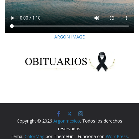
ARGON IMAGE
Copyright © 2026
Argonmexico
. Todos los derechos
reservados.
Tema:
ColorMag
por ThemeGrill. Funciona con
WordPress
.