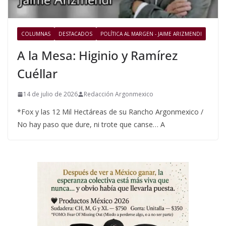
COLUMNAS
DESTACADOS
POLÍTICA AL MARGEN - JAIME ARIZMENDI
A la Mesa: Higinio y Ramírez
Cuéllar
14 de julio de 2026
Redacción Argonmexico
*Fox y las 12 Mil Hectáreas de su Rancho Argonmexico /
No hay paso que dure, ni trote que canse… A