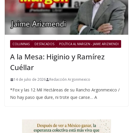
COLUMNAS
DESTACADOS
POLÍTICA AL MARGEN - JAIME ARIZMENDI
A la Mesa: Higinio y Ramírez
Cuéllar
14 de julio de 2026
Redacción Argonmexico
*Fox y las 12 Mil Hectáreas de su Rancho Argonmexico /
No hay paso que dure, ni trote que canse… A