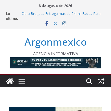
Saltar
8 de agosto de 2026
al
Lo
Clara Brugada Entrega más de 24 mil Becas Para
contenido
último:
Uniformes y Útiles Escolares
PT Solicita a ASF Auditar Recursos Municipales en
Oaxaca
Procesan a Ángel Ernesto “N” por Robo de Vehículo
Argonmexico
en Chimalhuacán
Sheinbaum Entrega Pensión Mujeres Bienestar a
Beneficiarias de Naucalpan
Celebra Laura Itzel Reanudación de Relaciones
AGENCIA INFORMATIVA
Entre México y Perú