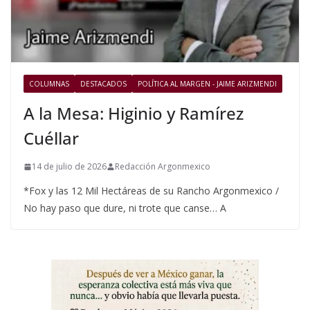
COLUMNAS
DESTACADOS
POLÍTICA AL MARGEN - JAIME ARIZMENDI
A la Mesa: Higinio y Ramírez
Cuéllar
14 de julio de 2026
Redacción Argonmexico
*Fox y las 12 Mil Hectáreas de su Rancho Argonmexico /
No hay paso que dure, ni trote que canse… A