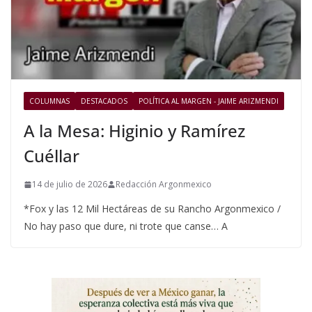
COLUMNAS
DESTACADOS
POLÍTICA AL MARGEN - JAIME ARIZMENDI
A la Mesa: Higinio y Ramírez
Cuéllar
14 de julio de 2026
Redacción Argonmexico
*Fox y las 12 Mil Hectáreas de su Rancho Argonmexico /
No hay paso que dure, ni trote que canse… A