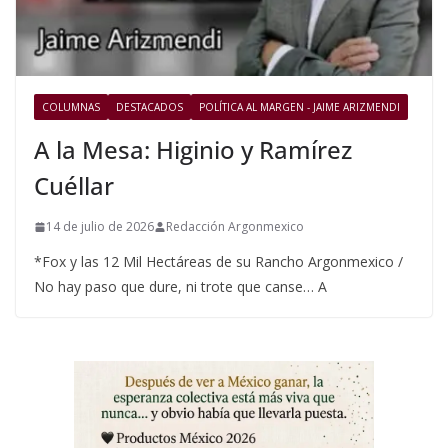
COLUMNAS
DESTACADOS
POLÍTICA AL MARGEN - JAIME ARIZMENDI
A la Mesa: Higinio y Ramírez
Cuéllar
14 de julio de 2026
Redacción Argonmexico
*Fox y las 12 Mil Hectáreas de su Rancho Argonmexico /
No hay paso que dure, ni trote que canse… A