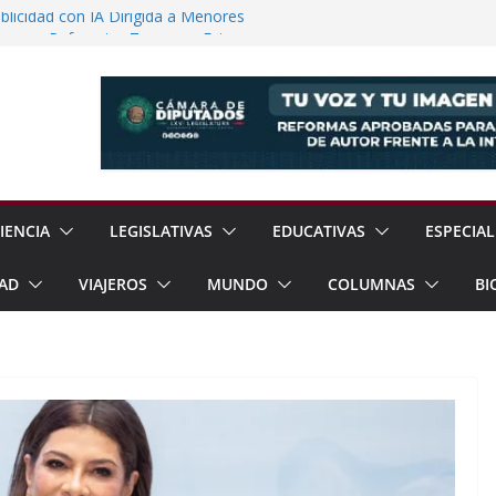
licidad con IA Dirigida a Menores
voca a Reforestar Temoaya Este
nquista Mercado Chino con Acuerdo de
a Gómez Refuerzan Oferta Educativa en
 Sheinbaum y Delfina Gómez Inauguran
xcoco
IENCIA
LEGISLATIVAS
EDUCATIVAS
ESPECIAL
AD
VIAJEROS
MUNDO
COLUMNAS
BI