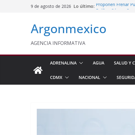
Saltar
Lo último:
Proponen Frenar Pub
9 de agosto de 2026
al
Delfina Gómez Con
Domingo
contenido
Argonmexico
Café Mexiquense Co
Exportación
Sheinbaum y Delfin
Texcoco
AGENCIA INFORMATIVA
Nazario Gutiérrez,
Nuevo CBTA en Te
ADRENALINA
AGUA
SALUD Y C
CDMX
NACIONAL
SEGURID