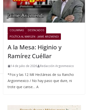
COLUMNAS
DESTACADOS
POLÍTICA AL MARGEN - JAIME ARIZMENDI
A la Mesa: Higinio y
Ramírez Cuéllar
14 de julio de 2026
Redacción Argonmexico
*Fox y las 12 Mil Hectáreas de su Rancho
Argonmexico / No hay paso que dure, ni
trote que canse… A