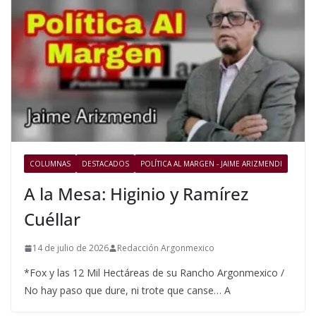
COLUMNAS
DESTACADOS
POLÍTICA AL MARGEN - JAIME ARIZMENDI
A la Mesa: Higinio y Ramírez
Cuéllar
14 de julio de 2026
Redacción Argonmexico
*Fox y las 12 Mil Hectáreas de su Rancho Argonmexico /
No hay paso que dure, ni trote que canse… A