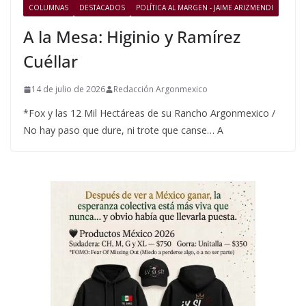
COLUMNAS
DESTACADOS
POLÍTICA AL MARGEN - JAIME ARIZMENDI
A la Mesa: Higinio y Ramírez
Cuéllar
14 de julio de 2026
Redacción Argonmexico
*Fox y las 12 Mil Hectáreas de su Rancho Argonmexico /
No hay paso que dure, ni trote que canse… A