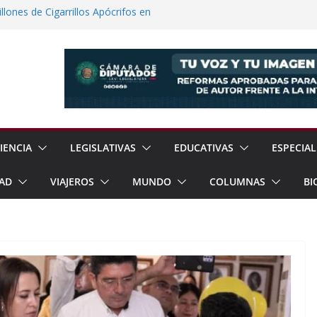
lones de Cigarrillos Apócrifos en
a Familias Afectadas por Explosión en
 el Teatro Lleva Arte Escénico a 13
étaro
Prestaciones de Trabajadores del
a Jóvenes a Participar en la Vida Política
IENCIA
LEGISLATIVAS
EDUCATIVAS
ESPECIAL
AD
VIAJEROS
MUNDO
COLUMNAS
BI