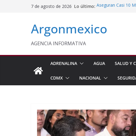
Saltar
Lo último:
Aseguran Casi 10 Mil
7 de agosto de 2026
al
Michoacán
SEDIF Brinda Apoyo 
contenido
Argonmexico
Cuernavaca
Cruzada Central por
Municipios de Quer
Texcoco Fortalece 
AGENCIA INFORMATIVA
SUTEYM
Homero Davis Llama 
de México
ADRENALINA
AGUA
SALUD Y C
CDMX
NACIONAL
SEGURID