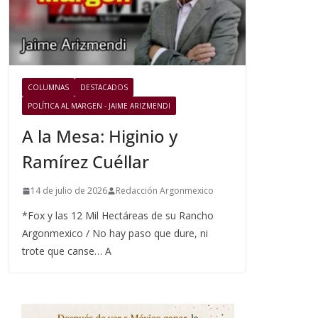
COLUMNAS
DESTACADOS
POLÍTICA AL MARGEN - JAIME ARIZMENDI
A la Mesa: Higinio y
Ramírez Cuéllar
14 de julio de 2026
Redacción Argonmexico
*Fox y las 12 Mil Hectáreas de su Rancho
Argonmexico / No hay paso que dure, ni
trote que canse… A