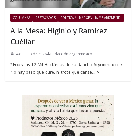
COLUMNAS
DESTACADOS
POLÍTICA AL MARGEN - JAIME ARIZMENDI
A la Mesa: Higinio y Ramírez
Cuéllar
14 de julio de 2026
Redacción Argonmexico
*Fox y las 12 Mil Hectáreas de su Rancho Argonmexico /
No hay paso que dure, ni trote que canse… A