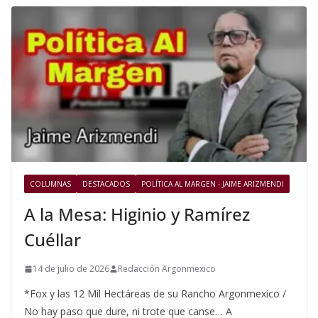
COLUMNAS
DESTACADOS
POLÍTICA AL MARGEN - JAIME ARIZMENDI
A la Mesa: Higinio y Ramírez
Cuéllar
14 de julio de 2026
Redacción Argonmexico
*Fox y las 12 Mil Hectáreas de su Rancho Argonmexico /
No hay paso que dure, ni trote que canse… A