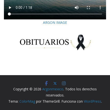
ARGON IMAGE
Copyright © 2026
Argonmexico
. Todos los derechos
reservados.
Tema:
ColorMag
por ThemeGrill. Funciona con
WordPress
.