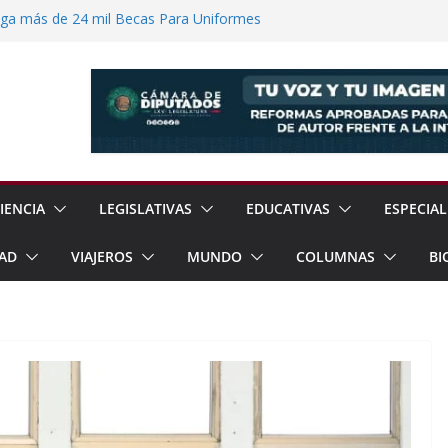
ega más de 24 mil Becas Para Uniformes
uditar Recursos Municipales en Oaxaca
nesto “N” por Robo de Vehículo en
Pensión Mujeres Bienestar a
ucalpan
 Reanudación de Relaciones Entre México
IENCIA
LEGISLATIVAS
EDUCATIVAS
ESPECIAL
AD
VIAJEROS
MUNDO
COLUMNAS
BI