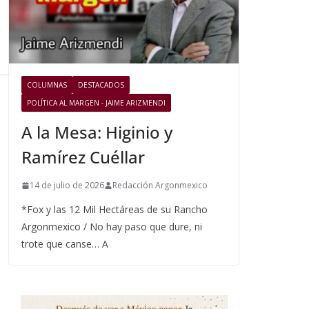
COLUMNAS
DESTACADOS
POLÍTICA AL MARGEN - JAIME ARIZMENDI
A la Mesa: Higinio y
Ramírez Cuéllar
14 de julio de 2026
Redacción Argonmexico
*Fox y las 12 Mil Hectáreas de su Rancho
Argonmexico / No hay paso que dure, ni
trote que canse… A