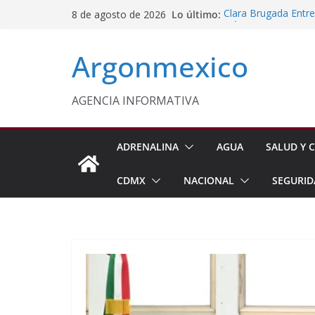
Saltar
Lo último:
Clara Brugada Entr
8 de agosto de 2026
al
y Útiles Escolares
PT Solicita a ASF A
contenido
Argonmexico
Procesan a Ángel Er
Chimalhuacán
Sheinbaum Entrega 
Beneficiarias de Na
AGENCIA INFORMATIVA
Celebra Laura Itzel
y Perú
ADRENALINA
AGUA
SALUD Y C
CDMX
NACIONAL
SEGURID