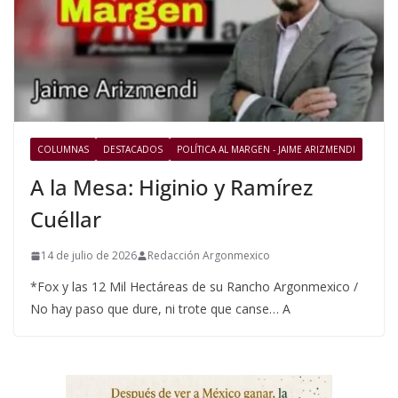
COLUMNAS
DESTACADOS
POLÍTICA AL MARGEN - JAIME ARIZMENDI
A la Mesa: Higinio y Ramírez
Cuéllar
14 de julio de 2026
Redacción Argonmexico
*Fox y las 12 Mil Hectáreas de su Rancho Argonmexico /
No hay paso que dure, ni trote que canse… A