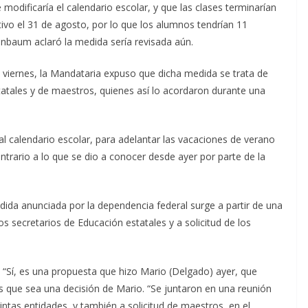
e modificaría el calendario escolar, y que las clases terminarían
cativo el 31 de agosto, por lo que los alumnos tendrían 11
inbaum aclaró la medida sería revisada aún.
 viernes, la Mandataria expuso que dicha medida se trata de
tatales y de maestros, quienes así lo acordaron durante una
al calendario escolar, para adelantar las vacaciones de verano
trario a lo que se dio a conocer desde ayer por parte de la
ida anunciada por la dependencia federal surge a partir de una
 secretarios de Educación estatales y a solicitud de los
 “Sí, es una propuesta que hizo Mario (Delgado) ayer, que
es que sea una decisión de Mario. “Se juntaron en una reunión
intas entidades, y también a solicitud de maestros, en el