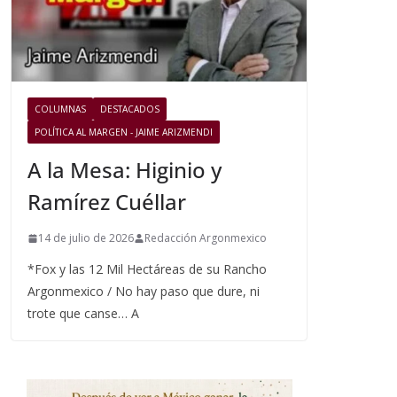
COLUMNAS
DESTACADOS
POLÍTICA AL MARGEN - JAIME ARIZMENDI
A la Mesa: Higinio y
Ramírez Cuéllar
14 de julio de 2026
Redacción Argonmexico
*Fox y las 12 Mil Hectáreas de su Rancho
Argonmexico / No hay paso que dure, ni
trote que canse… A