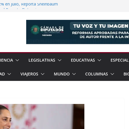
12% en Julio, Reporta Sheinbaum
dad Reporta Detenciones y
15 Estados
de la XIX Copa Panamericana de Voleibol
einbaum Impulsan Obras y Apoyos Para
e Texcoco dos Nuevos Reglamentos Para
ión Ciudadana
IENCIA
LEGISLATIVAS
EDUCATIVAS
ESPECIAL
AD
VIAJEROS
MUNDO
COLUMNAS
BI