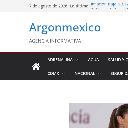
Saltar
Lo último:
Inflación Baja a 3.
7 de agosto de 2026
al
Gabinete de Seguri
Aseguramientos en 
contenido
Argonmexico
Morelos Será Sede 
Delfina Gómez y Sh
Mexiquenses
Aprueba Cabildo d
AGENCIA INFORMATIVA
Fortalecer la Atenc
ADRENALINA
AGUA
SALUD Y C
CDMX
NACIONAL
SEGURID