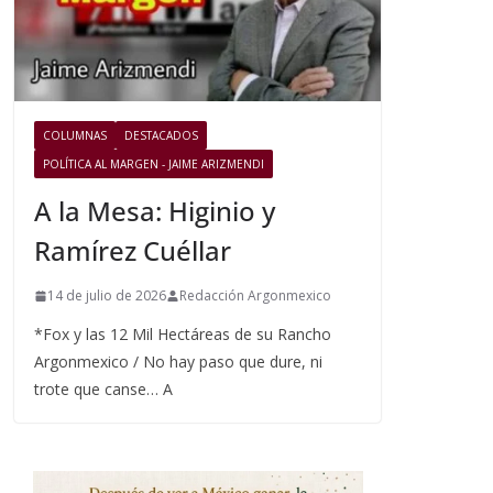
COLUMNAS
DESTACADOS
POLÍTICA AL MARGEN - JAIME ARIZMENDI
A la Mesa: Higinio y
Ramírez Cuéllar
14 de julio de 2026
Redacción Argonmexico
*Fox y las 12 Mil Hectáreas de su Rancho
Argonmexico / No hay paso que dure, ni
trote que canse… A