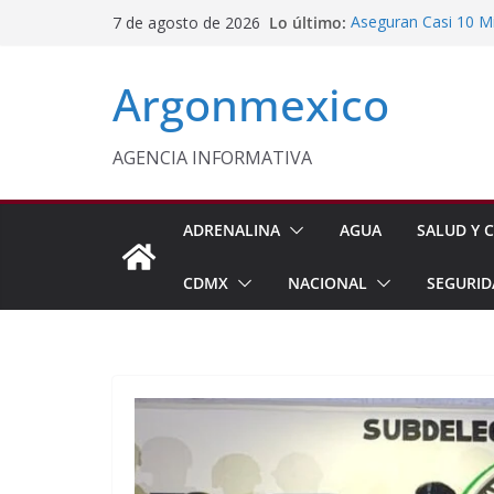
Saltar
Lo último:
Aseguran Casi 10 Mil
7 de agosto de 2026
al
Michoacán
SEDIF Brinda Apoyo 
contenido
Argonmexico
Cuernavaca
Cruzada Central por
Municipios de Quer
Texcoco Fortalece 
AGENCIA INFORMATIVA
SUTEYM
Homero Davis Llama 
de México
ADRENALINA
AGUA
SALUD Y C
CDMX
NACIONAL
SEGURID