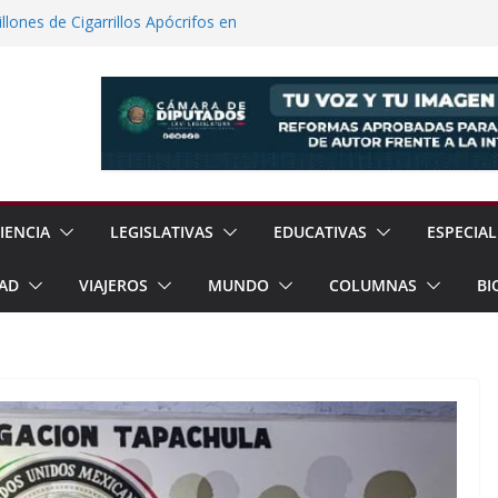
lones de Cigarrillos Apócrifos en
a Familias Afectadas por Explosión en
 el Teatro Lleva Arte Escénico a 13
étaro
Prestaciones de Trabajadores del
a Jóvenes a Participar en la Vida Política
IENCIA
LEGISLATIVAS
EDUCATIVAS
ESPECIAL
AD
VIAJEROS
MUNDO
COLUMNAS
BI