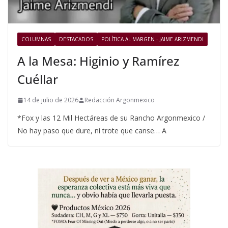
COLUMNAS
DESTACADOS
POLÍTICA AL MARGEN - JAIME ARIZMENDI
A la Mesa: Higinio y Ramírez
Cuéllar
14 de julio de 2026
Redacción Argonmexico
*Fox y las 12 Mil Hectáreas de su Rancho Argonmexico /
No hay paso que dure, ni trote que canse… A