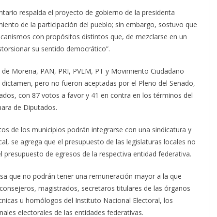
ario respalda el proyecto de gobierno de la presidenta
miento de la participación del pueblo; sin embargo, sostuvo que
canismos con propósitos distintos que, de mezclarse en un
storsionar su sentido democrático”.
s de Morena, PAN, PRI, PVEM, PT y Movimiento Ciudadano
l dictamen, pero no fueron aceptadas por el Pleno del Senado,
lados, con 87 votos a favor y 41 en contra en los términos del
mara de Diputados.
os de los municipios podrán integrarse con una sindicatura y
cal, se agrega que el presupuesto de las legislaturas locales no
l presupuesto de egresos de la respectiva entidad federativa.
ecisa que no podrán tener una remuneración mayor a la que
s consejeros, magistrados, secretaros titulares de las órganos
écnicas u homólogos del Instituto Nacional Electoral, los
nales electorales de las entidades federativas.