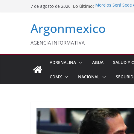
Saltar
Lo último:
Morelos Será Sede 
7 de agosto de 2026
al
PT Solicita a ASF A
Procesan a Ángel Er
contenido
Argonmexico
Chimalhuacán
Celebra Laura Itzel
y Perú
Congreso Pide Refo
AGENCIA INFORMATIVA
de Videojuegos en 
ADRENALINA
AGUA
SALUD Y C
CDMX
NACIONAL
SEGURID