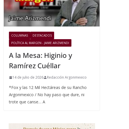
COLUMNAS
DESTACADOS
POLÍTICA AL MARGEN - JAIME ARIZMENDI
A la Mesa: Higinio y
Ramírez Cuéllar
14 de julio de 2026
Redacción Argonmexico
*Fox y las 12 Mil Hectáreas de su Rancho
Argonmexico / No hay paso que dure, ni
trote que canse… A