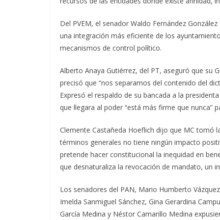
recursos de las entidades donde existe afinidad, in
Del PVEM, el senador Waldo Fernández González a
una integración más eficiente de los ayuntamientos
mecanismos de control político.
Alberto Anaya Gutiérrez, del PT, aseguró que su 
precisó que “nos separamos del contenido del dicta
Expresó el respaldo de su bancada a la presidenta
que llegara al poder “está más firme que nunca” p
Clemente Castañeda Hoeflich dijo que MC tomó la 
términos generales no tiene ningún impacto positi
pretende hacer constitucional la inequidad en ben
que desnaturaliza la revocación de mandato, un
Los senadores del PAN, Mario Humberto Vázquez
Imelda Sanmiguel Sánchez, Gina Gerardina Camp
García Medina y Néstor Camarillo Medina expusiero