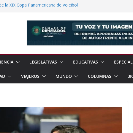
de la XIX Copa Panamericana de Voleibol
uditar Recursos Municipales en Oaxaca
nesto “N” por Robo de Vehículo en
 Reanudación de Relaciones Entre México
rzar Protección de Menores Ante Riesgos
Línea
IENCIA
LEGISLATIVAS
EDUCATIVAS
ESPECIAL
AD
VIAJEROS
MUNDO
COLUMNAS
BI